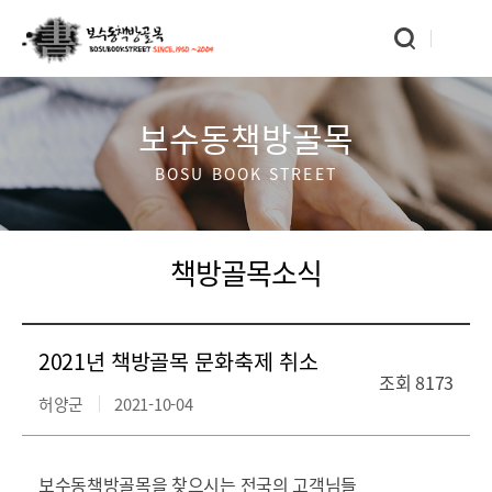
보수동책방골목
BOSU BOOK STREET
책방골목소식
2021년 책방골목 문화축제 취소
조회
8173
허양군
2021-10-04
보수동책방골목을 찾으시는 전국의 고객님들