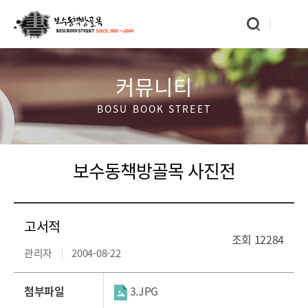
커뮤니티
BOSU BOOK STREET
보수동책방골목 사진전
고서적
조회
12284
관리자
2004-08-22
첨부파일
3.JPG